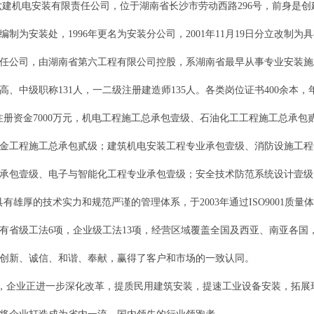
六建机电安装有限责任公司，位于湖南省长沙市劳动西路296号，前身是创
年改编制为安装处，1996年更名为安装分公司，2001年11月19日分立改
任公司，由湖南省第六工程有限公司控股，系湖南省最早从事专业安装施工
高、中级职称131人，一二级注册建造师135人。各类岗位证书400余本，
资金7000万元，机电工程施工总承包壹级、石油化工工程施工总承包
金工程施工总承包贰级；建筑机电安装工程专业承包壹级、消防设施工程
承包壹级、电子与智能化工程专业承包壹级；安全技术防范系统设计壹级
雄厚的技术实力和规范严谨的管理体系，于2003年通过ISO9001质量体系IS
有省级工法6项，企业级工法13项，经营区域覆盖全国及西亚、南亚各
创新、诚信、和谐、奉献，赢得了客户和市场的一致认同。
企业正进一步深化改革，提质民用建筑安装，提速工业设备安装，拓展环